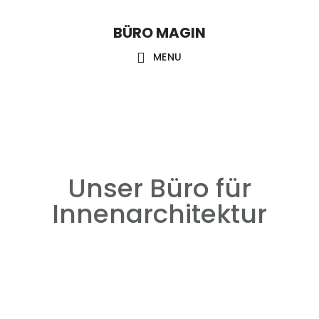
Skip
Skip
Skip
to
to
links
BÜRO MAGIN
Main
content
primary
MENU
sidebar
navigation
Unser Büro für
Innenarchitektur