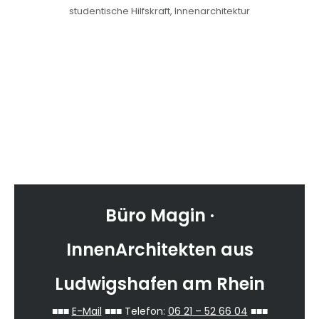
studentische Hilfskraft, Innenarchitektur
Primary
sidebar-
Sidebar
alt
Büro Magin ·
InnenArchitekten aus
Ludwigshafen am Rhein
■■■
E-Mail
■■■ Telefon:
06 21 – 52 66 04
■■■