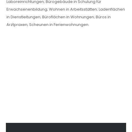
Laboreinrichtungen; Bürogebäude in Schulung für
Erwachsenenbildung; Wohnen in Arbeitsstätten; Ladenflächen
in Dienstleitungen; Büroflächen in Wohnungen; Büros in
Arztpraxen; Scheunen in Ferienwohnungen.
Primary
sidebar-
Sidebar
alt