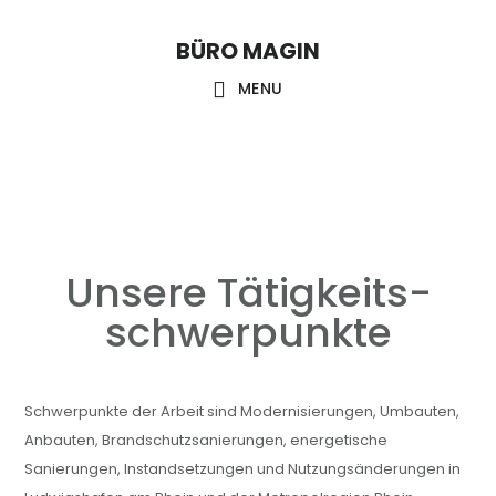
Skip
Skip
Skip
to
to
links
BÜRO MAGIN
Main
content
primary
MENU
sidebar
navigation
Unsere Tätigkeits­
schwerpunkte
Schwerpunkte der Arbeit sind Modernisierungen, Umbauten,
Anbauten, Brandschutzsanierungen, energetische
Sanierungen, Instandsetzungen und Nutzungsänderungen in