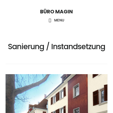
Skip
Skip
Skip
to
to
links
BÜRO MAGIN
Main
content
primary
MENU
sidebar
navigation
Sanierung / Instandsetzung