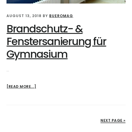
AUGUST 13, 2018
BY
BUEROMAG
Brandschutz- &
Fenstersanierung für
Gymnasium
…
ABOUT
[READ MORE...]
BRANDSCHUTZ-
&
FENSTERSANIERUNG
FÜR
NEXT PAGE »
GYMNASIUM