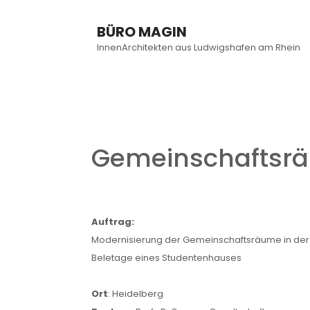
Skip
Skip
Skip
Main
to
to
links
BÜRO MAGIN
content
primary
InnenArchitekten aus Ludwigshafen am Rhein
navigation
sidebar
Gemeinschaftsrä
Auftrag:
Modernisierung der Gemeinschaftsräume in der
Beletage eines Studentenhauses
Ort
: Heidelberg